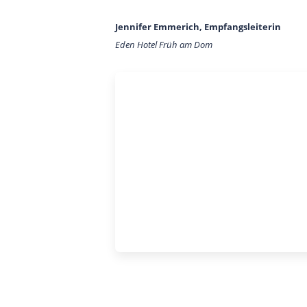
website construction kit system.
Jennifer Emmerich, Empfangsleiterin
YOUR WEBSITE
Eden Hotel Früh am Dom
Visually appealing websites
with the latest technology.
VIATO KICKSTARTER
An easy start into online sales for
up to 20 rooms.
CHANGE YOUR PROVIDER