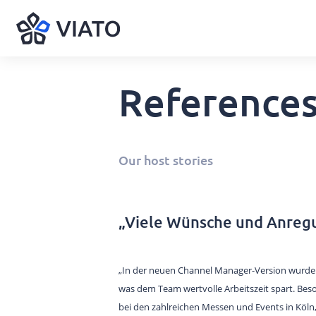
Reference
About us
ALL PRODUCTS AND SERVICES
Contact persons
VIATO SERVICE
Consulting, support and more.
References
Our host stories
Cooperations and partners
VIATO CHANNELMANAGER
We keep track of your bookings via
Become a partner
interfaces and platforms.
Interfaces
„Viele Wünsche und Anreg
VIATO BOOKINGENGINE
Career
Commission-free bookings via
your website.
„In der neuen Channel Manager-Version wurde
was dem Team wertvolle Arbeitszeit spart. Beson
WEBSTARTER
bei den zahlreichen Messen und Events in Köln,
Intuitive and easy to use