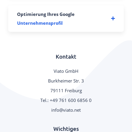
tagesaktuellem Preis ausgewiesen.
Optimierung Ihres Google
Ihre Gäste finden Sie, Ihre Preise und
Unternehmensprofil
Verfügbarkeiten in der Google Suche, in Google
Maps und im Google Assistant.
Kontakt
Viato GmbH
Burkheimer Str. 3
79111 Freiburg
Tel.:
+49 761 600 6856 0
.
Wichtiges