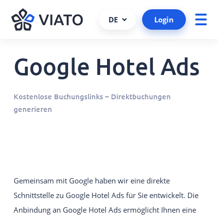
DE
Login
Google Hotel Ads
Über uns
Presseportal
ALLE PRODUKTE UND SERVICES
Ansprechpartner
Viato Wissensfreitag
VIATO SERVICE
Kostenlose Buchungslinks – Direktbuchungen
Consulting, Support und mehr.
Kundenreferenzen
generieren
Kooperationen und Partner
VIATO CHANNELMANAGER
Wir behalten bei Ihren Buchungen den Überblick über
Partner werden
Schnittstellen und Plattformen.
Schnittstellen
VIATO BOOKINGENGINE
Karriere
Kommissionsfreie Direktbuchungen über
​​Gemeinsam mit Google haben wir eine direkte
Ihre Website.
Schnittstelle zu Google Hotel Ads für Sie entwickelt. Die
Anbindung an Google Hotel Ads ermöglicht Ihnen eine
VIATO WEBSTARTER