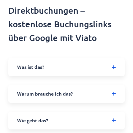
Direktbuchungen –
kostenlose Buchungslinks
über Google mit Viato
Was ist das?
Ein kostenfreies Angebot von Google im
Warum brauche ich das?
Rahmen des Google Hotel Ads.
Es wird eine Verlinkung unter dem
Unternehmensprofil zur eigenen BookingEngine
Wie geht das?
hergestellt.
Diese wird unter „alle Optionen“ mit