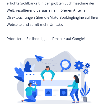
erhöhte Sichtbarkeit in der größten Suchmaschine der
Intuitives und einfach zu bedienendes
Welt, resultierend daraus einen höheren Anteil an
Webseiten-Baukastensystem.
Direktbuchungen über die Viato BookingEngine auf Ihrer
EIGENE WEBSITE
Webseite und somit mehr Umsatz.
Individuelle Viato Website.
VIATO KICKSTARTER
Priorisieren Sie Ihre digitale Präsenz auf Google!
Ein leichter Einstieg in den Online-Vertrieb für
Gastgeber mit bis zu 20 Zimmer.
IHREN ANBIETER WECHSELN