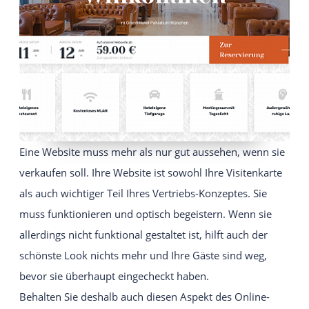
Intuitives und einfach zu bedienendes
Webseiten-Baukastensystem.
EIGENE WEBSITE
Individuelle Viato Website.
VIATO KICKSTARTER
Ein leichter Einstieg in den Online-Vertrieb für
Gastgeber mit bis zu 20 Zimmer.
Eine Website muss mehr als nur gut aussehen, wenn sie
verkaufen soll. Ihre Website ist sowohl Ihre Visitenkarte
IHREN ANBIETER WECHSELN
als auch wichtiger Teil Ihres Vertriebs-Konzeptes. Sie
muss funktionieren und optisch begeistern. Wenn sie
allerdings nicht funktional gestaltet ist, hilft auch der
schönste Look nichts mehr und Ihre Gäste sind weg,
bevor sie überhaupt eingecheckt haben.
Behalten Sie deshalb auch diesen Aspekt des Online-