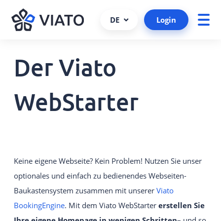
DE
Login
Der Viato
Über uns
Presseportal
ALLE PRODUKTE UND SERVICES
Ansprechpartner
Viato Wissensfreitag
VIATO SERVICE
WebStarter
Consulting, Support und mehr.
Kundenreferenzen
Kooperationen und Partner
VIATO CHANNELMANAGER
Wir behalten bei Ihren Buchungen den Überblick über
Partner werden
Schnittstellen und Plattformen.
Keine eigene Webseite? Kein Problem! Nutzen Sie unser
Schnittstellen
VIATO BOOKINGENGINE
optionales und einfach zu bedienendes Webseiten-
Karriere
Kommissionsfreie Direktbuchungen über
Baukastensystem zusammen mit unserer
Viato
Ihre Website.
BookingEngine
. Mit dem Viato WebStarter
erstellen Sie
VIATO WEBSTARTER
Ihre eigene Homepage in wenigen Schritten
– und so