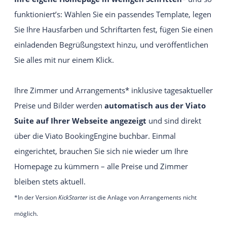
Intuitives und einfach zu bedienendes
funktioniert’s: Wählen Sie ein passendes Template, legen
Webseiten-Baukastensystem.
Sie Ihre Hausfarben und Schriftarten fest, fügen Sie einen
einladenden Begrüßungstext hinzu, und veröffentlichen
EIGENE WEBSITE
Individuelle Viato Website.
Sie alles mit nur einem Klick.
VIATO KICKSTARTER
Ihre Zimmer und Arrangements* inklusive tagesaktueller
Ein leichter Einstieg in den Online-Vertrieb für
Preise und Bilder werden
automatisch aus der Viato
Gastgeber mit bis zu 20 Zimmer.
Suite auf Ihrer Webseite angezeigt
und sind direkt
IHREN ANBIETER WECHSELN
über die Viato BookingEngine buchbar. Einmal
eingerichtet, brauchen Sie sich nie wieder um Ihre
Homepage zu kümmern – alle Preise und Zimmer
bleiben stets aktuell.
*In der
Version
KickStarter
ist die Anlage von Arrangements nicht
möglich.