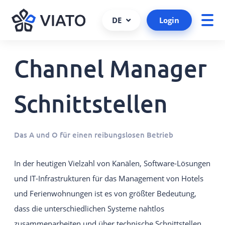
DE
Login
Channel Manager
Über uns
Presseportal
ALLE PRODUKTE UND SERVICES
Ansprechpartner
Viato Wissensfreitag
VIATO SERVICE
Schnittstellen
Consulting, Support und mehr.
Kundenreferenzen
Kooperationen und Partner
VIATO CHANNELMANAGER
Das A und O für einen reibungslosen Betrieb
Wir behalten bei Ihren Buchungen den Überblick über
Partner werden
Schnittstellen und Plattformen.
In der heutigen Vielzahl von Kanälen, Software-Lösungen
Schnittstellen
VIATO BOOKINGENGINE
und IT-Infrastrukturen für das Management von Hotels
Karriere
Kommissionsfreie Direktbuchungen über
und Ferienwohnungen ist es von größter Bedeutung,
Ihre Website.
dass die unterschiedlichen Systeme nahtlos
VIATO WEBSTARTER
zusammenarbeiten und über technische Schnittstellen