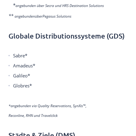
*
angebunden über Secra und HRS Destination Solutions
**
angebunden
über
Pegasus Solutions
Globale Distributionssysteme (GDS)
Sabre*
Amadeus*
Galileo*
Globres*
*angebunden via Quality Reservations, SynXis™,
Reconline, RHN
und
Travelclick
Städte & Ziele (DMS)