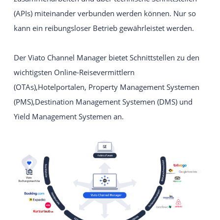
Intuitives und einfach zu bedienendes
(APIs) miteinander verbunden werden können. Nur so
Webseiten-Baukastensystem.
kann ein reibungsloser Betrieb gewährleistet werden.
EIGENE WEBSITE
Individuelle Viato Website.
Der Viato Channel Manager bietet Schnittstellen zu den
wichtigsten Online-Reisevermittlern
VIATO KICKSTARTER
(OTAs),Hotelportalen, Property Management Systemen
Ein leichter Einstieg in den Online-Vertrieb für
(PMS),Destination Management Systemen (DMS) und
Gastgeber mit bis zu 20 Zimmer.
Yield Management Systemen an.
IHREN ANBIETER WECHSELN