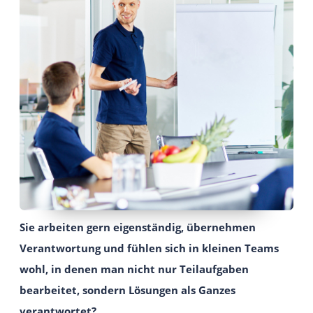
Intuitives und einfach zu bedienendes
Webseiten-Baukastensystem.
EIGENE WEBSITE
Individuelle Viato Website.
VIATO KICKSTARTER
Ein leichter Einstieg in den Online-Vertrieb für
Gastgeber mit bis zu 20 Zimmer.
IHREN ANBIETER WECHSELN
Sie arbeiten gern eigenständig, übernehmen
Verantwortung und fühlen sich in kleinen Teams
wohl, in denen man nicht nur Teilaufgaben
bearbeitet, sondern Lösungen als Ganzes
verantwortet?