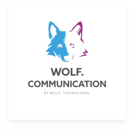
Intuitives und einfach zu bedienendes
Webseiten-Baukastensystem.
EIGENE WEBSITE
Individuelle Viato Website.
VIATO KICKSTARTER
Ein leichter Einstieg in den Online-Vertrieb für
Gastgeber mit bis zu 20 Zimmer.
IHREN ANBIETER WECHSELN