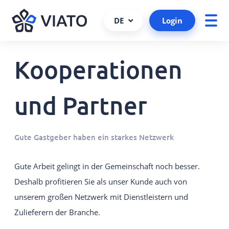
DE
Login
Kooperationen
Über uns
Presseportal
ALLE PRODUKTE UND SERVICES
Ansprechpartner
Viato Wissensfreitag
VIATO SERVICE
und Partner
Consulting, Support und mehr.
Kundenreferenzen
Kooperationen und Partner
VIATO CHANNELMANAGER
Gute Gastgeber haben ein starkes Netzwerk
Wir behalten bei Ihren Buchungen den Überblick über
Partner werden
Schnittstellen und Plattformen.
Gute Arbeit gelingt in der Gemeinschaft noch besser.
Schnittstellen
VIATO BOOKINGENGINE
Deshalb profitieren Sie als unser Kunde auch von
Karriere
Kommissionsfreie Direktbuchungen über
unserem großen Netzwerk mit Dienstleistern und
Ihre Website.
Zulieferern der Branche.
VIATO WEBSTARTER