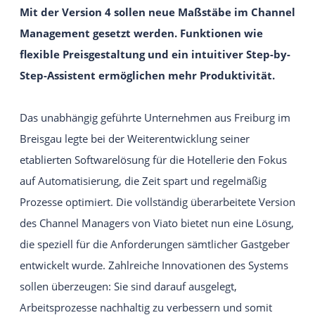
Mit der Version 4 sollen neue Maßstäbe im Channel
Intuitives und einfach zu bedienendes
Webseiten-Baukastensystem.
Management gesetzt werden. Funktionen wie
flexible Preisgestaltung und ein intuitiver Step-by-
EIGENE WEBSITE
Step-Assistent ermöglichen mehr Produktivität.
Individuelle Viato Website.
VIATO KICKSTARTER
Das unabhängig geführte Unternehmen aus Freiburg im
Ein leichter Einstieg in den Online-Vertrieb für
Breisgau legte bei der Weiterentwicklung seiner
Gastgeber mit bis zu 20 Zimmer.
etablierten Softwarelösung für die Hotellerie den Fokus
IHREN ANBIETER WECHSELN
auf Automatisierung, die Zeit spart und regelmäßig
Prozesse optimiert. Die vollständig überarbeitete Version
des Channel Managers von Viato bietet nun eine Lösung,
die speziell für die Anforderungen sämtlicher Gastgeber
entwickelt wurde. Zahlreiche Innovationen des Systems
sollen überzeugen: Sie sind darauf ausgelegt,
Arbeitsprozesse nachhaltig zu verbessern und somit