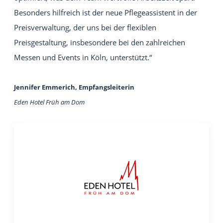
Intuitive and easy to use
Besonders hilfreich ist der neue Pflegeassistent in der
website construction kit system.
Preisverwaltung, der uns bei der flexiblen
Preisgestaltung, insbesondere bei den zahlreichen
YOUR WEBSITE
Visually appealing websites
Messen und Events in Köln, unterstützt.“
with the latest technology.
Jennifer Emmerich, Empfangsleiterin
VIATO KICKSTARTER
Eden Hotel Früh am Dom
An easy start into online sales for
up to 20 rooms.
CHANGE YOUR PROVIDER