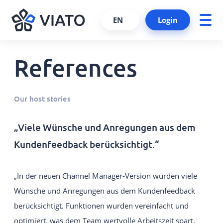
EN
Login
References
About us
ALL PRODUCTS AND SERVICES
Contact persons
VIATO SERVICE
Our host stories
Consulting, support and more.
References
Cooperations and partners
VIATO CHANNELMANAGER
„Viele Wünsche und Anregungen aus dem
We keep track of your bookings via
Kundenfeedback berücksichtigt.“
Become a partner
interfaces and platforms.
Interfaces
VIATO BOOKINGENGINE
„In der neuen Channel Manager-Version wurden viele
Career
Commission-free bookings via
Wünsche und Anregungen aus dem Kundenfeedback
your website.
berücksichtigt. Funktionen wurden vereinfacht und
WEBSTARTER
optimiert, was dem Team wertvolle Arbeitszeit spart.