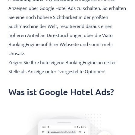
Intuitives und einfach zu bedienendes
Anzeigen über Google Hotel Ads zu schalten. So erhalten
Webseiten-Baukastensystem.
Sie eine noch höhere Sichtbarkeit in der größten
Suchmaschine der Welt, resultierend daraus einen
EIGENE WEBSITE
Individuelle Viato Website.
höheren Anteil an Direktbuchungen über die Viato
BookingEngine auf Ihrer Webseite und somit mehr
VIATO KICKSTARTER
Umsatz.
Ein leichter Einstieg in den Online-Vertrieb für
Zeigen Sie Ihre hoteleigene BookingEngine an erster
Gastgeber mit bis zu 20 Zimmer.
Stelle als Anzeige unter "vorgestellte Optionen!
IHREN ANBIETER WECHSELN
Was ist Google Hotel Ads?