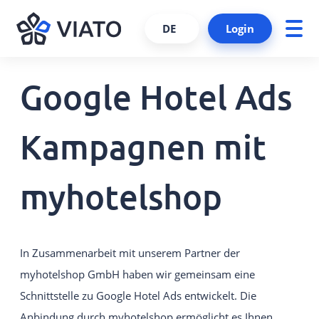
DE
Login
Google Hotel Ads
Über uns
Presseportal
ALLE PRODUKTE UND SERVICES
Ansprechpartner
Viato Wissensfreitag
VIATO SERVICE
Kampagnen mit
Consulting, Support und mehr.
Kundenreferenzen
Kooperationen und Partner
VIATO CHANNELMANAGER
myhotelshop
Wir behalten bei Ihren Buchungen den Überblick über
Partner werden
Schnittstellen und Plattformen.
Schnittstellen
VIATO BOOKINGENGINE
In Zusammenarbeit mit unserem Partner der
Karriere
Kommissionsfreie Direktbuchungen über
myhotelshop GmbH haben wir gemeinsam eine
Ihre Website.
Schnittstelle zu Google Hotel Ads entwickelt. Die
VIATO WEBSTARTER
Anbindung durch myhotelshop ermöglicht es Ihnen